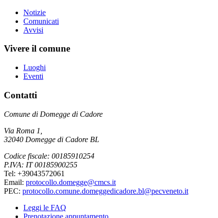
Notizie
Comunicati
Avvisi
Vivere il comune
Luoghi
Eventi
Contatti
Comune di Domegge di Cadore
Via Roma 1,
32040 Domegge di Cadore BL
Codice fiscale: 00185910254
P.IVA: IT 00185900255
Tel: +39043572061
Email:
protocollo.domegge@cmcs.it
PEC:
protocollo.comune.domeggedicadore.bl@pecveneto.it
Leggi le FAQ
Prenotazione appuntamento