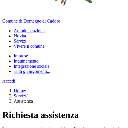
Comune di Domegge di Cadore
Amministrazione
Novità
Servizi
Vivere il comune
Imprese
Inquinamento
Integrazione sociale
Tutti gli argomenti...
Accedi
Home
/
Servizi
/
Assistenza
Richiesta assistenza