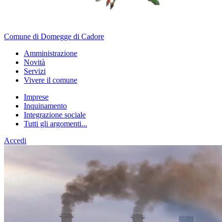
Comune di Domegge di Cadore
Amministrazione
Novità
Servizi
Vivere il comune
Imprese
Inquinamento
Integrazione sociale
Tutti gli argomenti...
Accedi