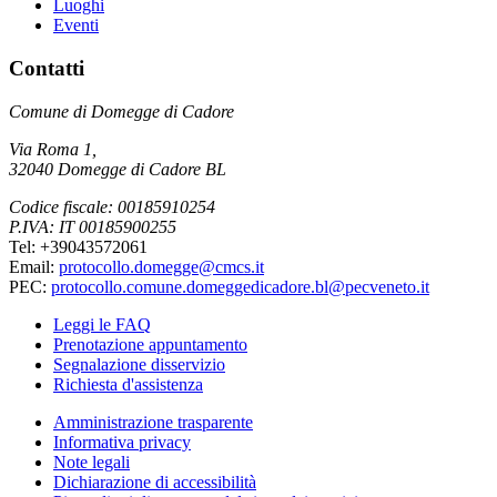
Luoghi
Eventi
Contatti
Comune di Domegge di Cadore
Via Roma 1,
32040 Domegge di Cadore BL
Codice fiscale: 00185910254
P.IVA: IT 00185900255
Tel: +39043572061
Email:
protocollo.domegge@cmcs.it
PEC:
protocollo.comune.domeggedicadore.bl@pecveneto.it
Leggi le FAQ
Prenotazione appuntamento
Segnalazione disservizio
Richiesta d'assistenza
Amministrazione trasparente
Informativa privacy
Note legali
Dichiarazione di accessibilità