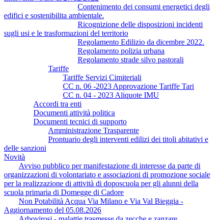
Contenimento dei consumi energetici degli
edifici e sostenibilita ambientale.
Ricognizione delle disposizioni incidenti
sugli usi e le trasformazioni del territorio
Regolamento Edilizio da dicembre 2022.
Regolamento polizia urbana
Regolamento strade silvo pastorali
Tariffe
Tariffe Servizi Cimiteriali
CC n. 06 -2023 Approvazione Tariffe Tari
CC n. 04 - 2023 Aliquote IMU
Accordi tra enti
Documenti attività politica
Documenti tecnici di supporto
Amministrazione Trasparente
Prontuario degli interventi edilizi dei titoli abitativi e
delle sanzioni
Novità
Avviso pubblico per manifestazione di interesse da parte di
organizzazioni di volontariato e associazioni di promozione sociale
per la realizzazione di attività di doposcuola per gli alunni della
scuola primaria di Domegge di Cadore
Non Potabilità Acqua Via Milano e Via Val Bieggia -
Aggiornamento del 05.08.2026
Arbovirosi - malattie trasmesse da zecche e zanzare