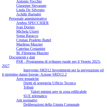
Antonio Tocchio
Giuseppe Stevanato
Linda De Silvestro
Achille Barnabò
Personale amministrativo
Ambra SPECCHIER
Ivan Dorigo
Michela Utzeri
Sonia Baracco
Cristian Pradetto Battel
Marilena Mazzier
Caterina Costantini
M. Filomena Mazzier
Documenti e dati
PSR - Programma di sviluppo rurale per il Veneto 2023-
2027
Intervento SRD12 Investimenti per la prevenzione ed
il ripristino danni foreste- Azione SRD12.2
Aree tematiche
Diritti di segreteria Ufficio Tecnico
Tributi
Valori minimi aree in zona edificabile
SUE telematico
Atti normativi
Deliberazioni della Giunta Comunale