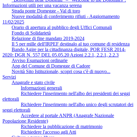
Informazioni utili per una vacanza serena
Strada ponte Domegge - Val di toro
Nuove modalità di conferimento rifiuti - Aggiornamento
11/02/2025
Orario di apertura al pubblico degli Uffici Comunali
Fondo di Solidarietà
Relazione di fine mandato 2019-2024
Il 5 per mille dell'IRPEF destinalo al tuo comune di residenza
Bando Agire per la cittadinanza digitale, POR FESR 2014-
2020: DGR N. 557 DEL 05.05.20 Azioni 2.2.1, 2.2.1, 2.2.3
Avviso Esumazioni ordinarie
App del Comune di Domegge di Cadore
Novità Sito Istituzionale, scopri cosa c'è di nuovo...
Servizi
Anagrafe e stato civile
Informazioni generali
Richiedere l'inserimento nell'albo dei presidenti dei seggi
elettorali
Richiedere l'inserimento nell'albo unico degli scrutatori dei
seggi elettorali
Accedere al portale ANPR (Anagrafe Nazionale
Popolazione Residente)
Richiedere la pubblicazione di matrimonio
Richiedere l'accesso agli Atti