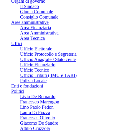
Organi di governo
Il Sindaco
Giunta Comunale
Consiglio Comunale
Aree amministrative
Area Finanziaria
Area Amministrativa
Area Tecnica
Uffici
Ufficio Elettorale
Ufficio Protocollo e Segreteria
Ufficio Anagrafe / Stato civile
Ufficio Finanziario
Ufficio Tecnico
Ufficio Tributi ( IMU e TARI)
Polizia Locale
Enti e fondazioni
Politici
Livio De Bernardo
Francesco Marengon
Lino Paolo Fedon
Laura Di Piazza
Francesca Olivotto
Giacomo De Sandre
Attilio Cruzzola