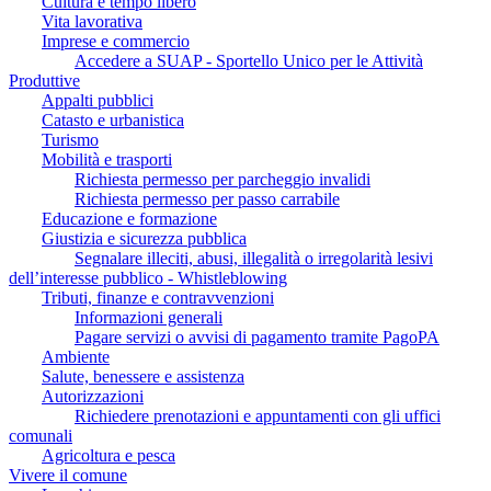
Cultura e tempo libero
Vita lavorativa
Imprese e commercio
Accedere a SUAP - Sportello Unico per le Attività
Produttive
Appalti pubblici
Catasto e urbanistica
Turismo
Mobilità e trasporti
Richiesta permesso per parcheggio invalidi
Richiesta permesso per passo carrabile
Educazione e formazione
Giustizia e sicurezza pubblica
Segnalare illeciti, abusi, illegalità o irregolarità lesivi
dell’interesse pubblico - Whistleblowing
Tributi, finanze e contravvenzioni
Informazioni generali
Pagare servizi o avvisi di pagamento tramite PagoPA
Ambiente
Salute, benessere e assistenza
Autorizzazioni
Richiedere prenotazioni e appuntamenti con gli uffici
comunali
Agricoltura e pesca
Vivere il comune