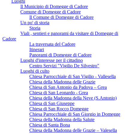
Luoghi
Il Municipio di Domegge di Cadore
Comune di Domegge di Cadore
Il Comune di Domegge di Cadore
Un po' di storia
Storia
Viali , sentieri e panorami da visitare di Domegge di
Cadore
La traversata del Cadore
Itinerari
Panorami di Domegge di Cadore
Luoghi d'interesse per il cittadino
Centro Servizi "Vigilio De Silvestro"
Luoghi di culto
Chiesa Parrocchiale di San Vigilio - Vallesella
Chiesa della Madonna delle Grazie
Chiesa di San Antonio da Padova – Grea
Chiesa di San Leonardo - Grea
Chiesa della Madonna della Neve (S.Antonio)
Chiesa di San Giuseppe
Chiesa di San Rocco Domegge
Chiesa Parrocchiale di San Giorgio in Domegge
Chiesa della Madonna della Salute
Chiesa di Santa Bona
Chiesa della Madonna delle Grazie – Valesella