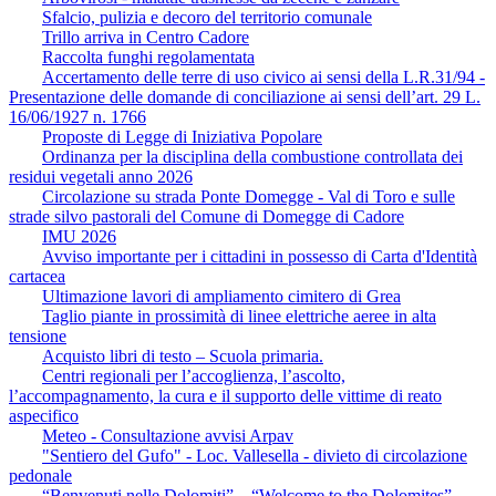
Sfalcio, pulizia e decoro del territorio comunale
Trillo arriva in Centro Cadore
Raccolta funghi regolamentata
Accertamento delle terre di uso civico ai sensi della L.R.31/94 -
Presentazione delle domande di conciliazione ai sensi dell’art. 29 L.
16/06/1927 n. 1766
Proposte di Legge di Iniziativa Popolare
Ordinanza per la disciplina della combustione controllata dei
residui vegetali anno 2026
Circolazione su strada Ponte Domegge - Val di Toro e sulle
strade silvo pastorali del Comune di Domegge di Cadore
IMU 2026
Avviso importante per i cittadini in possesso di Carta d'Identità
cartacea
Ultimazione lavori di ampliamento cimitero di Grea
Taglio piante in prossimità di linee elettriche aeree in alta
tensione
Acquisto libri di testo – Scuola primaria.
Centri regionali per l’accoglienza, l’ascolto,
l’accompagnamento, la cura e il supporto delle vittime di reato
aspecifico
Meteo - Consultazione avvisi Arpav
"Sentiero del Gufo" - Loc. Vallesella - divieto di circolazione
pedonale
“Benvenuti nelle Dolomiti” – “Welcome to the Dolomites”.