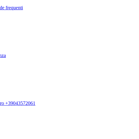
de frequenti
enza
ero +39043572061