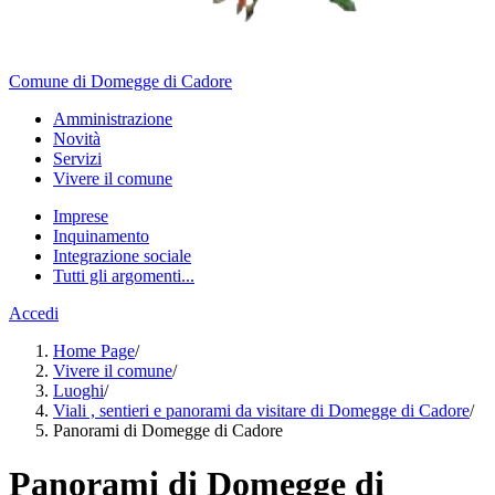
Comune di Domegge di Cadore
Amministrazione
Novità
Servizi
Vivere il comune
Imprese
Inquinamento
Integrazione sociale
Tutti gli argomenti...
Accedi
Home Page
/
Vivere il comune
/
Luoghi
/
Viali , sentieri e panorami da visitare di Domegge di Cadore
/
Panorami di Domegge di Cadore
Panorami di Domegge di