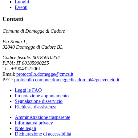
Luoghi
Eventi
Contatti
Comune di Domegge di Cadore
Via Roma 1,
32040 Domegge di Cadore BL
Codice fiscale: 00185910254
P.IVA: IT 00185900255
Tel: +39043572061
Email:
protocollo.domegge@cmcs.it
PEC:
protocollo.comune.domeggedicadore.bl@pecveneto.it
Leggi le FAQ
Prenotazione appuntamento
Segnalazione disservizio
Richiesta d'assistenza
Amministrazione trasparente
Informativa privacy
Note legali
Dichiarazione di accessibilità