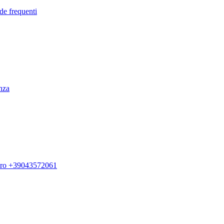
de frequenti
enza
ero +39043572061