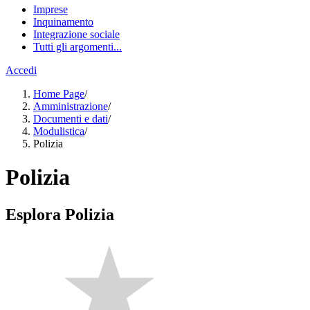
Imprese
Inquinamento
Integrazione sociale
Tutti gli argomenti...
Accedi
Home Page
/
Amministrazione
/
Documenti e dati
/
Modulistica
/
Polizia
Polizia
Esplora Polizia