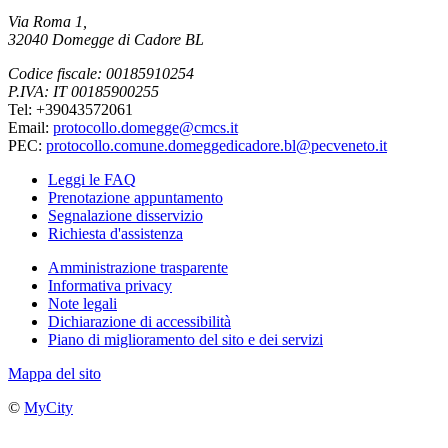
Via Roma 1,
32040 Domegge di Cadore BL
Codice fiscale: 00185910254
P.IVA: IT 00185900255
Tel: +39043572061
Email:
protocollo.domegge@cmcs.it
PEC:
protocollo.comune.domeggedicadore.bl@pecveneto.it
Leggi le FAQ
Prenotazione appuntamento
Segnalazione disservizio
Richiesta d'assistenza
Amministrazione trasparente
Informativa privacy
Note legali
Dichiarazione di accessibilità
Piano di miglioramento del sito e dei servizi
Mappa del sito
©
MyCity