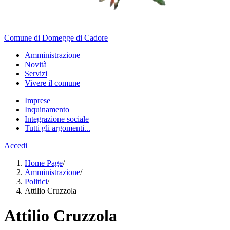
Comune di Domegge di Cadore
Amministrazione
Novità
Servizi
Vivere il comune
Imprese
Inquinamento
Integrazione sociale
Tutti gli argomenti...
Accedi
Home Page
/
Amministrazione
/
Politici
/
Attilio Cruzzola
Attilio Cruzzola