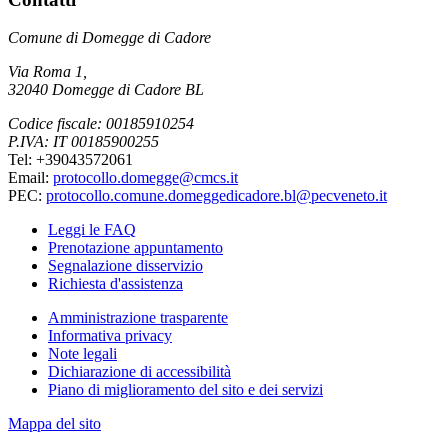
Comune di Domegge di Cadore
Via Roma 1,
32040 Domegge di Cadore BL
Codice fiscale: 00185910254
P.IVA: IT 00185900255
Tel: +39043572061
Email:
protocollo.domegge@cmcs.it
PEC:
protocollo.comune.domeggedicadore.bl@pecveneto.it
Leggi le FAQ
Prenotazione appuntamento
Segnalazione disservizio
Richiesta d'assistenza
Amministrazione trasparente
Informativa privacy
Note legali
Dichiarazione di accessibilità
Piano di miglioramento del sito e dei servizi
Mappa del sito