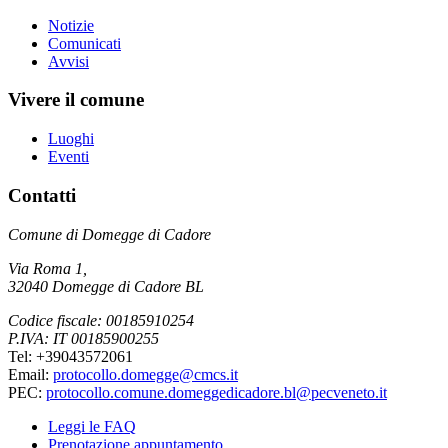
Notizie
Comunicati
Avvisi
Vivere il comune
Luoghi
Eventi
Contatti
Comune di Domegge di Cadore
Via Roma 1,
32040 Domegge di Cadore BL
Codice fiscale: 00185910254
P.IVA: IT 00185900255
Tel: +39043572061
Email:
protocollo.domegge@cmcs.it
PEC:
protocollo.comune.domeggedicadore.bl@pecveneto.it
Leggi le FAQ
Prenotazione appuntamento