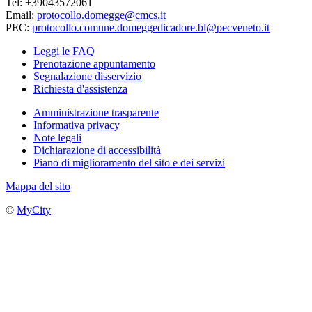
Tel: +39043572061
Email:
protocollo.domegge@cmcs.it
PEC:
protocollo.comune.domeggedicadore.bl@pecveneto.it
Leggi le FAQ
Prenotazione appuntamento
Segnalazione disservizio
Richiesta d'assistenza
Amministrazione trasparente
Informativa privacy
Note legali
Dichiarazione di accessibilità
Piano di miglioramento del sito e dei servizi
Mappa del sito
©
MyCity