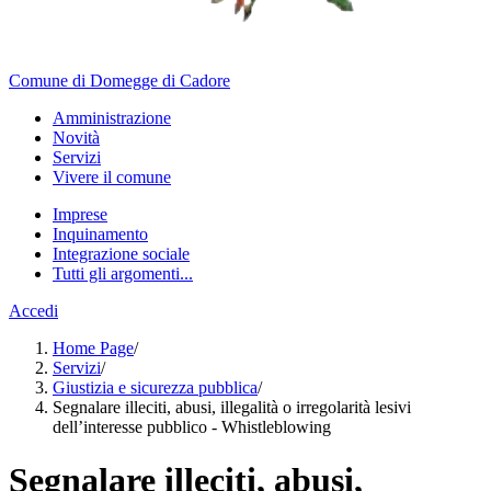
Comune di Domegge di Cadore
Amministrazione
Novità
Servizi
Vivere il comune
Imprese
Inquinamento
Integrazione sociale
Tutti gli argomenti...
Accedi
Home Page
/
Servizi
/
Giustizia e sicurezza pubblica
/
Segnalare illeciti, abusi, illegalità o irregolarità lesivi
dell’interesse pubblico - Whistleblowing
Segnalare illeciti, abusi,