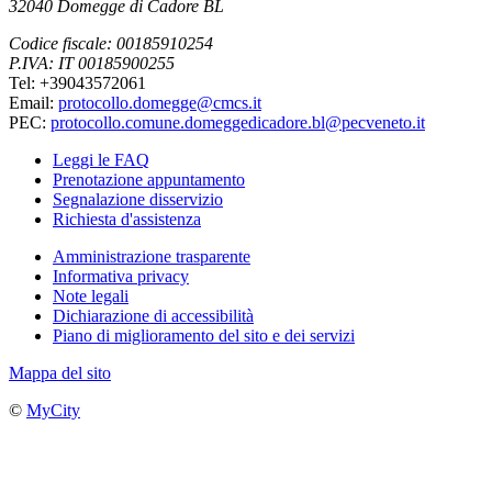
32040 Domegge di Cadore BL
Codice fiscale: 00185910254
P.IVA: IT 00185900255
Tel: +39043572061
Email:
protocollo.domegge@cmcs.it
PEC:
protocollo.comune.domeggedicadore.bl@pecveneto.it
Leggi le FAQ
Prenotazione appuntamento
Segnalazione disservizio
Richiesta d'assistenza
Amministrazione trasparente
Informativa privacy
Note legali
Dichiarazione di accessibilità
Piano di miglioramento del sito e dei servizi
Mappa del sito
©
MyCity