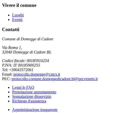
Vivere il comune
Luoghi
Eventi
Contatti
Comune di Domegge di Cadore
Via Roma 1,
32040 Domegge di Cadore BL
Codice fiscale: 00185910254
P.IVA: IT 00185900255
Tel: +39043572061
Email:
protocollo.domegge@cmcs.it
PEC:
protocollo.comune.domeggedicadore.bl@pecveneto.it
Leggi le FAQ
Prenotazione appuntamento
Segnalazione disservizio
Richiesta d'assistenza
Amministrazione trasparente