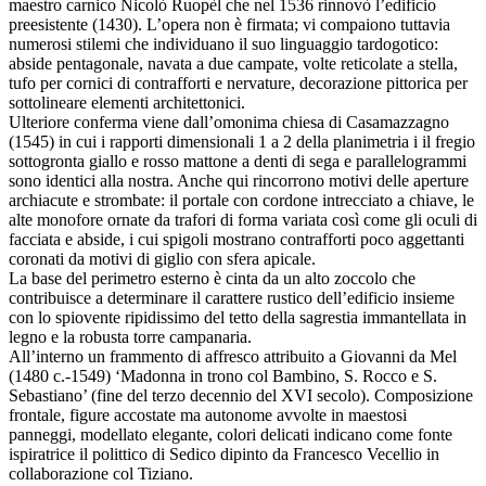
maestro carnico Nicolò Ruopèl che nel 1536 rinnovò l’edificio
preesistente (1430). L’opera non è firmata; vi compaiono tuttavia
numerosi stilemi che individuano il suo linguaggio tardogotico:
abside pentagonale, navata a due campate, volte reticolate a stella,
tufo per cornici di contrafforti e nervature, decorazione pittorica per
sottolineare elementi architettonici.
Ulteriore conferma viene dall’omonima chiesa di Casamazzagno
(1545) in cui i rapporti dimensionali 1 a 2 della planimetria i il fregio
sottogronta giallo e rosso mattone a denti di sega e parallelogrammi
sono identici alla nostra. Anche qui rincorrono motivi delle aperture
archiacute e strombate: il portale con cordone intrecciato a chiave, le
alte monofore ornate da trafori di forma variata così come gli oculi di
facciata e abside, i cui spigoli mostrano contrafforti poco aggettanti
coronati da motivi di giglio con sfera apicale.
La base del perimetro esterno è cinta da un alto zoccolo che
contribuisce a determinare il carattere rustico dell’edificio insieme
con lo spiovente ripidissimo del tetto della sagrestia immantellata in
legno e la robusta torre campanaria.
All’interno un frammento di affresco attribuito a Giovanni da Mel
(1480 c.-1549) ‘Madonna in trono col Bambino, S. Rocco e S.
Sebastiano’ (fine del terzo decennio del XVI secolo). Composizione
frontale, figure accostate ma autonome avvolte in maestosi
panneggi, modellato elegante, colori delicati indicano come fonte
ispiratrice il polittico di Sedico dipinto da Francesco Vecellio in
collaborazione col Tiziano.