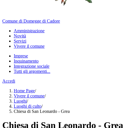
Comune di Domegge di Cadore
Amministrazione
Novità
Servizi
Vivere il comune
Imprese
Inquinamento
Integrazione sociale
Tutti gli argomenti...
Accedi
Home Page
/
Vivere il comune
/
Luoghi
/
Luoghi di culto
/
Chiesa di San Leonardo - Grea
Chiesa di San Leonardo - Grea