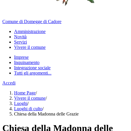
Comune di Domegge di Cadore
Amministrazione
Novità
Servizi
Vivere il comune
Imprese
Inquinamento
Integrazione sociale
Tutti gli argomenti...
Accedi
Home Page
/
Vivere il comune
/
Luoghi
/
Luoghi di culto
/
Chiesa della Madonna delle Grazie
Chiesa della Madonna delle