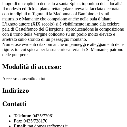
luogo di un capitello dedicato a santa Spina, toponimo della località.
Il modesto edificio a pianta rettangolare aveva la facciata decorata
con tre dipinti raffiguranti la Madonna col Bambino e i santi
maurizio e Mamante che compaiono anche nella pala d’altare.
L’ignoto autore (XIX secolo) si è visibilmente ispirato alla celebre
pala di Castelfranco del Giorgione, riproducendone la composizione
con il trono della Vergine collocato su un podio molto elevato e
arretrato sullo sfondo di un paesaggio montano.
Numerose evidenti citazioni anche in panneggi e atteggiamenti delle
figure, tra cui spicca per la sua curiosa ferialità S. Mamante, patrono
delle puerpere.
Modalità di accesso:
Accesso consentito a tutti.
Indirizzo
Contatti
Telefono:
0435/72061
Fax:
0435/728170
Email:
rag.domegge@cmcs.it