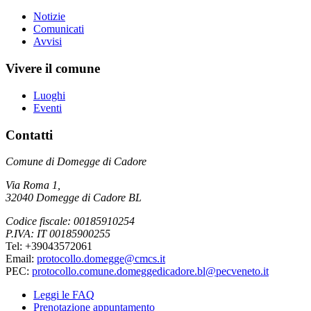
Notizie
Comunicati
Avvisi
Vivere il comune
Luoghi
Eventi
Contatti
Comune di Domegge di Cadore
Via Roma 1,
32040 Domegge di Cadore BL
Codice fiscale: 00185910254
P.IVA: IT 00185900255
Tel: +39043572061
Email:
protocollo.domegge@cmcs.it
PEC:
protocollo.comune.domeggedicadore.bl@pecveneto.it
Leggi le FAQ
Prenotazione appuntamento