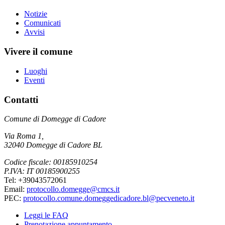
Notizie
Comunicati
Avvisi
Vivere il comune
Luoghi
Eventi
Contatti
Comune di Domegge di Cadore
Via Roma 1,
32040 Domegge di Cadore BL
Codice fiscale: 00185910254
P.IVA: IT 00185900255
Tel: +39043572061
Email:
protocollo.domegge@cmcs.it
PEC:
protocollo.comune.domeggedicadore.bl@pecveneto.it
Leggi le FAQ
Prenotazione appuntamento