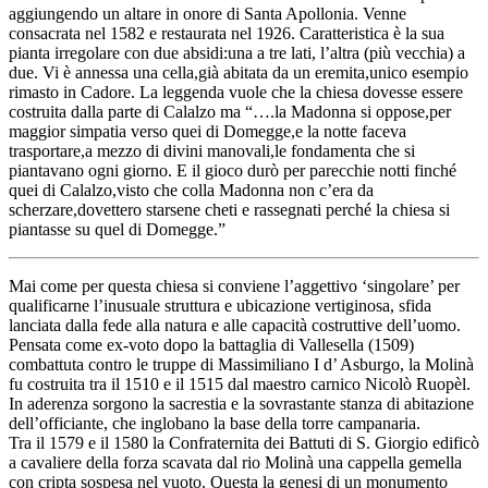
aggiungendo un altare in onore di Santa Apollonia. Venne
consacrata nel 1582 e restaurata nel 1926. Caratteristica è la sua
pianta irregolare con due absidi:una a tre lati, l’altra (più vecchia) a
due. Vi è annessa una cella,già abitata da un eremita,unico esempio
rimasto in Cadore. La leggenda vuole che la chiesa dovesse essere
costruita dalla parte di Calalzo ma “….la Madonna si oppose,per
maggior simpatia verso quei di Domegge,e la notte faceva
trasportare,a mezzo di divini manovali,le fondamenta che si
piantavano ogni giorno. E il gioco durò per parecchie notti finché
quei di Calalzo,visto che colla Madonna non c’era da
scherzare,dovettero starsene cheti e rassegnati perché la chiesa si
piantasse su quel di Domegge.”
Mai come per questa chiesa si conviene l’aggettivo ‘singolare’ per
qualificarne l’inusuale struttura e ubicazione vertiginosa, sfida
lanciata dalla fede alla natura e alle capacità costruttive dell’uomo.
Pensata come ex-voto dopo la battaglia di Vallesella (1509)
combattuta contro le truppe di Massimiliano I d’ Asburgo, la Molinà
fu costruita tra il 1510 e il 1515 dal maestro carnico Nicolò Ruopèl.
In aderenza sorgono la sacrestia e la sovrastante stanza di abitazione
dell’officiante, che inglobano la base della torre campanaria.
Tra il 1579 e il 1580 la Confraternita dei Battuti di S. Giorgio edificò
a cavaliere della forza scavata dal rio Molinà una cappella gemella
con cripta sospesa nel vuoto. Questa la genesi di un monumento