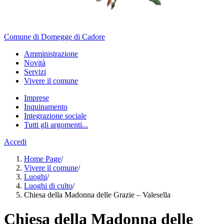
Comune di Domegge di Cadore
Amministrazione
Novità
Servizi
Vivere il comune
Imprese
Inquinamento
Integrazione sociale
Tutti gli argomenti...
Accedi
Home Page
/
Vivere il comune
/
Luoghi
/
Luoghi di culto
/
Chiesa della Madonna delle Grazie – Valesella
Chiesa della Madonna delle