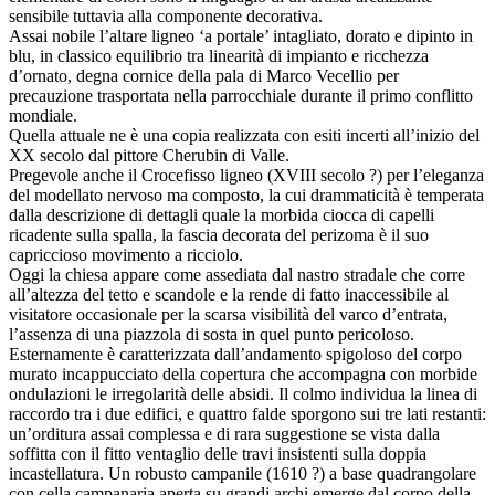
sensibile tuttavia alla componente decorativa.
Assai nobile l’altare ligneo ‘a portale’ intagliato, dorato e dipinto in
blu, in classico equilibrio tra linearità di impianto e ricchezza
d’ornato, degna cornice della pala di Marco Vecellio per
precauzione trasportata nella parrocchiale durante il primo conflitto
mondiale.
Quella attuale ne è una copia realizzata con esiti incerti all’inizio del
XX secolo dal pittore Cherubin di Valle.
Pregevole anche il Crocefisso ligneo (XVIII secolo ?) per l’eleganza
del modellato nervoso ma composto, la cui drammaticità è temperata
dalla descrizione di dettagli quale la morbida ciocca di capelli
ricadente sulla spalla, la fascia decorata del perizoma è il suo
capriccioso movimento a ricciolo.
Oggi la chiesa appare come assediata dal nastro stradale che corre
all’altezza del tetto e scandole e la rende di fatto inaccessibile al
visitatore occasionale per la scarsa visibilità del varco d’entrata,
l’assenza di una piazzola di sosta in quel punto pericoloso.
Esternamente è caratterizzata dall’andamento spigoloso del corpo
murato incappucciato della copertura che accompagna con morbide
ondulazioni le irregolarità delle absidi. Il colmo individua la linea di
raccordo tra i due edifici, e quattro falde sporgono sui tre lati restanti:
un’orditura assai complessa e di rara suggestione se vista dalla
soffitta con il fitto ventaglio delle travi insistenti sulla doppia
incastellatura. Un robusto campanile (1610 ?) a base quadrangolare
con cella campanaria aperta su grandi archi emerge dal corpo della