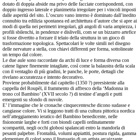
dotato di doppia abside ma privo delle facciate corrispondenti, con
doppio ingresso laterale e planimetria irregolare per i vincoli imposti
dalle asperità del sito. L’oscuro vano interno è dominato dall’inedito
connubio tra edilizia spontanea ed architettura d’autore che si apre ai
modi di quella nei perimetri irregolari, gli angoli di varia ampiezza, i
profili sbilenchi, in pendenze e dislivelli, com se un bizzarro artefice
si fosse divertito a forzare il telaio della struttura in un gioco di
trasformazione topologica. Spettacolari le volte simili nel disegno
delle nervature a stella, con chiavi differenti per forma, sottolineate
un tempo dal colore.
Le due aule sono raccordate da archi di luce e forma diversa con
catene lignee finemente intagliate, così come la balaustra della scala
con il ventaglio di più gradini, le panche, le porte, dettagli che
rivelano accuratezza e intento decorativo.
Proviene probabilmente dal capitello (1350 ?) preesistente alla
cappella del Roupèl, il frammento di affresco della ‘Madonna in
trono col Bambino’ (XVII secolo ?) di testine d’angeli e putti
emergenti su sfondo di nuvole.
E’ l’immagine che le cronache cinquecentesche dicono sudasse e
cangiasse colore. Vi si leggono tratti di una cultura pittorica nordica
nell’atteggiamento ieratico del Bambino benedicente, nelle
fisionomie larghe e forti con biondi capelli ordinatamente
scompartiti, negli occhi globosi spalancati entro la mandorla di
pesanti palpebre. Frontalità, volumi appiattiti, postura rigida, gamma
elementare di colori sono il linguagio di un artista arcaizzante