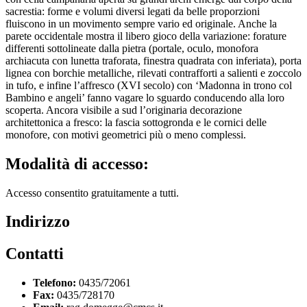
sacrestia: forme e volumi diversi legati da belle proporzioni
fluiscono in un movimento sempre vario ed originale. Anche la
parete occidentale mostra il libero gioco della variazione: forature
differenti sottolineate dalla pietra (portale, oculo, monofora
archiacuta con lunetta traforata, finestra quadrata con inferiata), porta
lignea con borchie metalliche, rilevati contrafforti a salienti e zoccolo
in tufo, e infine l’affresco (XVI secolo) con ‘Madonna in trono col
Bambino e angeli’ fanno vagare lo sguardo conducendo alla loro
scoperta. Ancora visibile a sud l’originaria decorazione
architettonica a fresco: la fascia sottogronda e le cornici delle
monofore, con motivi geometrici più o meno complessi.
Modalità di accesso:
Accesso consentito gratuitamente a tutti.
Indirizzo
Contatti
Telefono:
0435/72061
Fax:
0435/728170