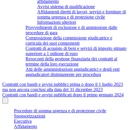
affidamento
Avvisi sistema di qualificazione
Affidamenti diretti di lavori, servizi e forniture di
somma urgenza e di protezione civile
Informazioni ulteriori
Provvedimenti di esclusione e di ammissione dalle
procedure di gara
Composizione della commissione giudicatrice e
curricula dei suoi componenti
Contratti di acquisto di beni e servizi di importo stimato
superiore a 1 milione di euro
Resoconti della gestione finanziaria dei contratti al
termine della loro esecuzione
Atti delle amministrazioni aggiudicatrici e degli enti
aggiudicatori distintamente per procedura
Contratti con bandi e avvisi pubblici prima o dopo il 1 luglio 2023
ma non ancora conclusi alla data del 31 dicembre 2023
Contratti con bandi e avvisi pubblicati dopo il primo gennaio 2024
Procedure di somma urgenza e di protezione civile
Sponsorizzazioni
Esecutiva
Affidamento