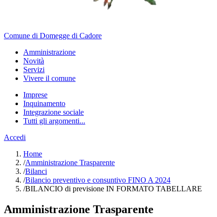
Comune di Domegge di Cadore
Amministrazione
Novità
Servizi
Vivere il comune
Imprese
Inquinamento
Integrazione sociale
Tutti gli argomenti...
Accedi
Home
/
Amministrazione Trasparente
/
Bilanci
/
Bilancio preventivo e consuntivo FINO A 2024
/
BILANCIO di previsione IN FORMATO TABELLARE
Amministrazione Trasparente