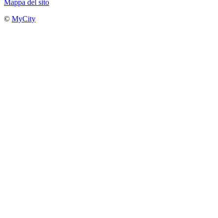
Mappa del sito
©
MyCity