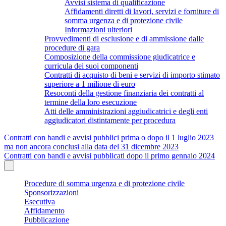
Avvisi sistema di qualificazione
Affidamenti diretti di lavori, servizi e forniture di
somma urgenza e di protezione civile
Informazioni ulteriori
Provvedimenti di esclusione e di ammissione dalle
procedure di gara
Composizione della commissione giudicatrice e
curricula dei suoi componenti
Contratti di acquisto di beni e servizi di importo stimato
superiore a 1 milione di euro
Resoconti della gestione finanziaria dei contratti al
termine della loro esecuzione
Atti delle amministrazioni aggiudicatrici e degli enti
aggiudicatori distintamente per procedura
Contratti con bandi e avvisi pubblici prima o dopo il 1 luglio 2023
ma non ancora conclusi alla data del 31 dicembre 2023
Contratti con bandi e avvisi pubblicati dopo il primo gennaio 2024
Procedure di somma urgenza e di protezione civile
Sponsorizzazioni
Esecutiva
Affidamento
Pubblicazione