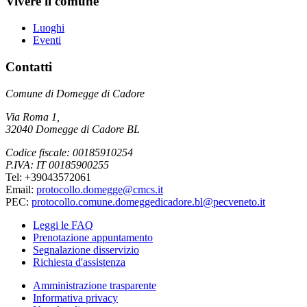
Vivere il comune
Luoghi
Eventi
Contatti
Comune di Domegge di Cadore
Via Roma 1,
32040 Domegge di Cadore BL
Codice fiscale: 00185910254
P.IVA: IT 00185900255
Tel: +39043572061
Email:
protocollo.domegge@cmcs.it
PEC:
protocollo.comune.domeggedicadore.bl@pecveneto.it
Leggi le FAQ
Prenotazione appuntamento
Segnalazione disservizio
Richiesta d'assistenza
Amministrazione trasparente
Informativa privacy