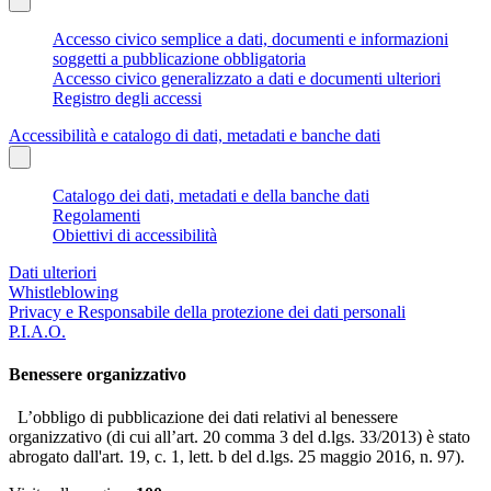
Accesso civico semplice a dati, documenti e informazioni
soggetti a pubblicazione obbligatoria
Accesso civico generalizzato a dati e documenti ulteriori
Registro degli accessi
Accessibilità e catalogo di dati, metadati e banche dati
Catalogo dei dati, metadati e della banche dati
Regolamenti
Obiettivi di accessibilità
Dati ulteriori
Whistleblowing
Privacy e Responsabile della protezione dei dati personali
P.I.A.O.
Benessere organizzativo
L’obbligo di pubblicazione dei dati relativi al benessere
organizzativo (di cui all’art. 20 comma 3 del d.lgs. 33/2013) è stato
abrogato dall'art. 19, c. 1, lett. b del d.lgs. 25 maggio 2016, n. 97).