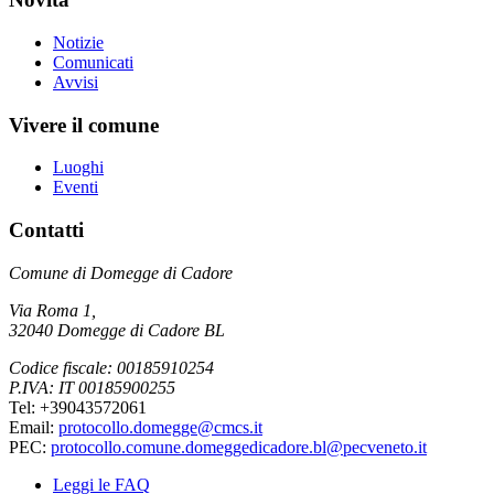
Notizie
Comunicati
Avvisi
Vivere il comune
Luoghi
Eventi
Contatti
Comune di Domegge di Cadore
Via Roma 1,
32040 Domegge di Cadore BL
Codice fiscale: 00185910254
P.IVA: IT 00185900255
Tel: +39043572061
Email:
protocollo.domegge@cmcs.it
PEC:
protocollo.comune.domeggedicadore.bl@pecveneto.it
Leggi le FAQ