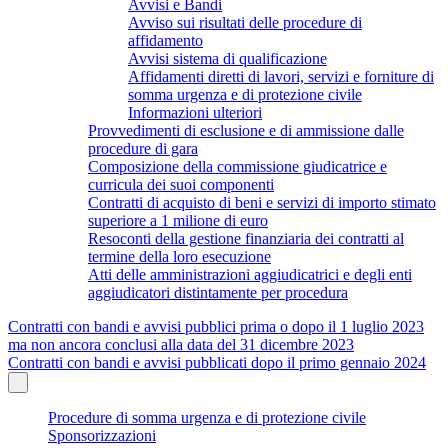
Avvisi e Bandi
Avviso sui risultati delle procedure di
affidamento
Avvisi sistema di qualificazione
Affidamenti diretti di lavori, servizi e forniture di
somma urgenza e di protezione civile
Informazioni ulteriori
Provvedimenti di esclusione e di ammissione dalle
procedure di gara
Composizione della commissione giudicatrice e
curricula dei suoi componenti
Contratti di acquisto di beni e servizi di importo stimato
superiore a 1 milione di euro
Resoconti della gestione finanziaria dei contratti al
termine della loro esecuzione
Atti delle amministrazioni aggiudicatrici e degli enti
aggiudicatori distintamente per procedura
Contratti con bandi e avvisi pubblici prima o dopo il 1 luglio 2023
ma non ancora conclusi alla data del 31 dicembre 2023
Contratti con bandi e avvisi pubblicati dopo il primo gennaio 2024
Procedure di somma urgenza e di protezione civile
Sponsorizzazioni