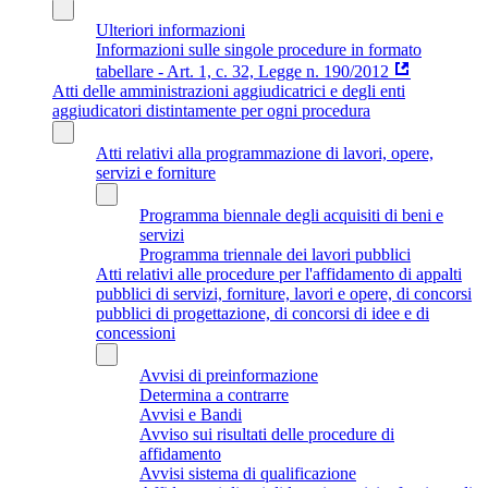
Ulteriori informazioni
Informazioni sulle singole procedure in formato
tabellare - Art. 1, c. 32, Legge n. 190/2012
Atti delle amministrazioni aggiudicatrici e degli enti
aggiudicatori distintamente per ogni procedura
Atti relativi alla programmazione di lavori, opere,
servizi e forniture
Programma biennale degli acquisiti di beni e
servizi
Programma triennale dei lavori pubblici
Atti relativi alle procedure per l'affidamento di appalti
pubblici di servizi, forniture, lavori e opere, di concorsi
pubblici di progettazione, di concorsi di idee e di
concessioni
Avvisi di preinformazione
Determina a contrarre
Avvisi e Bandi
Avviso sui risultati delle procedure di
affidamento
Avvisi sistema di qualificazione