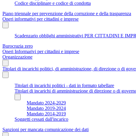
Codice disciplinare e codice di condotta
Piano triennale per prevenzione della corruzione e della trasparenza
Oneri informativi per cittadini e imprese
Scadenzario obblighi amministrativi PER CITTADINI E IM
Burocrazia zero
Oneri Informarivi per cittadini e imprese
Organizzazione
Titolari di incarichi politici, di amministrazione, di direzione o di gov
Titolari di incarichi politici - dati in formato tabellare
Titolari di incarichi di amministrazione di direzione o di govern
Mandato 2024-2029
Mandato 2019-2024
Mandato 2014-2019
Soggetti cessati dall'incarico
Sanzioni per mancata comunicazione dei dati