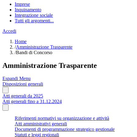
Imprese
Inquinamento
Integrazione sociale
Tutti gli argomenti...
Accedi
Home
/
Amministrazione Trasparente
/
Bandi di Concorso
Amministrazione Trasparente
Espandi Menu
Disposizioni generali
Atti generali da 2025
Atti generali fino a 31.12.2024
Riferimenti normativi su organizzazione e attività
Atti amministrativi generali
Documenti di programmazione strategico gestionale
Statuti e leggi regionali