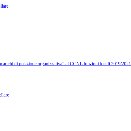
ellare
carichi di posizione organizzativa” al CCNL funzioni locali 2019/2021
llare