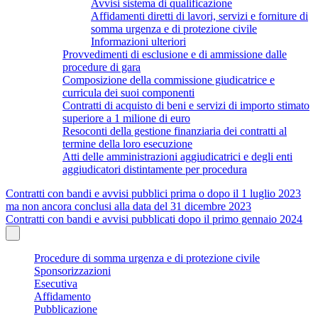
Avvisi sistema di qualificazione
Affidamenti diretti di lavori, servizi e forniture di
somma urgenza e di protezione civile
Informazioni ulteriori
Provvedimenti di esclusione e di ammissione dalle
procedure di gara
Composizione della commissione giudicatrice e
curricula dei suoi componenti
Contratti di acquisto di beni e servizi di importo stimato
superiore a 1 milione di euro
Resoconti della gestione finanziaria dei contratti al
termine della loro esecuzione
Atti delle amministrazioni aggiudicatrici e degli enti
aggiudicatori distintamente per procedura
Contratti con bandi e avvisi pubblici prima o dopo il 1 luglio 2023
ma non ancora conclusi alla data del 31 dicembre 2023
Contratti con bandi e avvisi pubblicati dopo il primo gennaio 2024
Procedure di somma urgenza e di protezione civile
Sponsorizzazioni
Esecutiva
Affidamento
Pubblicazione