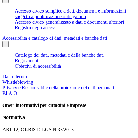
Accesso civico semplice a dati, documenti e informazioni
soggetti a pubblicazione obbligatoria
Accesso civico generalizzato a dati e documenti ulteriori
Registro degli accessi
Accessibilità e catalogo di dati, metadati e banche dati
Catalogo dei dati, metadati e della banche dati
Regolamenti
Obiettivi di accessibilità
Dati ulteriori
Whistleblowing
Privacy e Responsabile della protezione dei dati personali
P.I.A.O.
Oneri informativi per cittadini e imprese
Normativa
ART.12, C1-BIS D.LGS N.33/2013