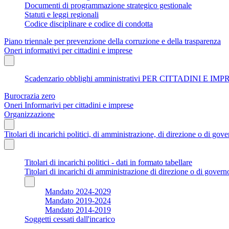
Documenti di programmazione strategico gestionale
Statuti e leggi regionali
Codice disciplinare e codice di condotta
Piano triennale per prevenzione della corruzione e della trasparenza
Oneri informativi per cittadini e imprese
Scadenzario obblighi amministrativi PER CITTADINI E IM
Burocrazia zero
Oneri Informarivi per cittadini e imprese
Organizzazione
Titolari di incarichi politici, di amministrazione, di direzione o di gov
Titolari di incarichi politici - dati in formato tabellare
Titolari di incarichi di amministrazione di direzione o di govern
Mandato 2024-2029
Mandato 2019-2024
Mandato 2014-2019
Soggetti cessati dall'incarico