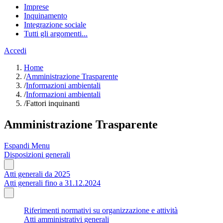
Imprese
Inquinamento
Integrazione sociale
Tutti gli argomenti...
Accedi
Home
/
Amministrazione Trasparente
/
Informazioni ambientali
/
Informazioni ambientali
/
Fattori inquinanti
Amministrazione Trasparente
Espandi Menu
Disposizioni generali
Atti generali da 2025
Atti generali fino a 31.12.2024
Riferimenti normativi su organizzazione e attività
Atti amministrativi generali