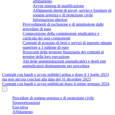
affidamento
Avvisi sistema di qualificazione
Affidamenti diretti di lavori, servizi e forniture di
somma urgenza e di protezione civile
Informazioni ulteriori
Provvedimenti di esclusione e di ammissione dalle
procedure di gara
Composizione della commissione giudicatrice e
curricula dei suoi componenti
Contratti di acquisto di beni e servizi di importo stimato
superiore a 1 milione di euro
Resoconti della gestione finanziaria dei contratti al
termine della loro esecuzione
Atti delle amministrazioni aggiudicatrici e degli enti
aggiudicatori distintamente per procedura
Contratti con bandi e avvisi pubblici prima o dopo il 1 luglio 2023
ma non ancora conclusi alla data del 31 dicembre 2023
Contratti con bandi e avvisi pubblicati dopo il primo gennaio 2024
Procedure di somma urgenza e di protezione civile
Sponsorizzazioni
Esecutiva
Affidamento