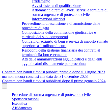
affidamento
Avvisi sistema di qualificazione
Affidamenti diretti di lavori, servizi e forniture di
somma urgenza e di protezione civile
Informazioni ulteriori
Provvedimenti di esclusione e di ammissione dalle
procedure di gara
Composizione della commissione giudicatrice e
curricula dei suoi componenti
Contratti di acquisto di beni e servizi di importo stimato
superiore a 1 milione di euro
Resoconti della gestione finanziaria dei contratti al
termine della loro esecuzione
Atti delle amministrazioni aggiudicatrici e degli enti
aggiudicatori distintamente per procedura
Contratti con bandi e avvisi pubblici prima o dopo il 1 luglio 2023
ma non ancora conclusi alla data del 31 dicembre 2023
Contratti con bandi e avvisi pubblicati dopo il primo gennaio 2024
Procedure di somma urgenza e di protezione civile
Sponsorizzazioni
Esecutiva
Affidamento