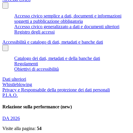
Accesso civico semplice a dati, documenti e informazioni
soggetti a pubblicazione obbligatoria
Accesso civico generalizzato a dati e documenti ulteriori
Registro degli accessi
Accessibilità e catalogo di dati, metadati e banche dati
Catalogo dei dati, metadati e della banche dati
Regolamenti
Obiettivi di accessibilità
Dati ulteriori
Whistleblowing
Privacy e Responsabile della protezione dei dati personali
P.I.A.O.
Relazione sulla performance (new)
DA 2026
Visite alla pagina:
54