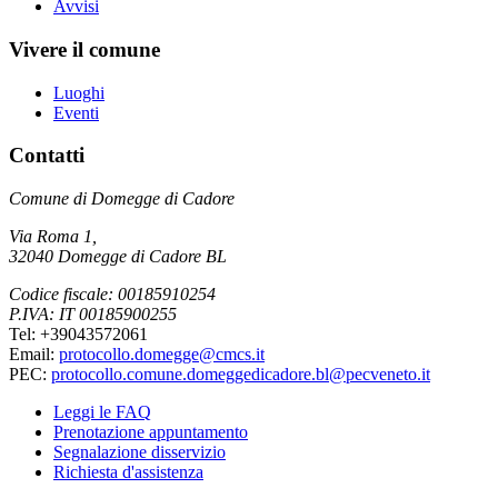
Avvisi
Vivere il comune
Luoghi
Eventi
Contatti
Comune di Domegge di Cadore
Via Roma 1,
32040 Domegge di Cadore BL
Codice fiscale: 00185910254
P.IVA: IT 00185900255
Tel: +39043572061
Email:
protocollo.domegge@cmcs.it
PEC:
protocollo.comune.domeggedicadore.bl@pecveneto.it
Leggi le FAQ
Prenotazione appuntamento
Segnalazione disservizio
Richiesta d'assistenza