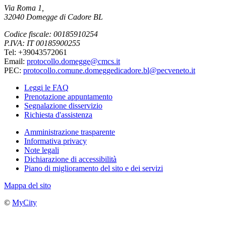
Via Roma 1,
32040 Domegge di Cadore BL
Codice fiscale: 00185910254
P.IVA: IT 00185900255
Tel: +39043572061
Email:
protocollo.domegge@cmcs.it
PEC:
protocollo.comune.domeggedicadore.bl@pecveneto.it
Leggi le FAQ
Prenotazione appuntamento
Segnalazione disservizio
Richiesta d'assistenza
Amministrazione trasparente
Informativa privacy
Note legali
Dichiarazione di accessibilità
Piano di miglioramento del sito e dei servizi
Mappa del sito
©
MyCity