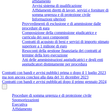
affidamento
Avvisi sistema di qualificazione
Affidamenti diretti di lavori, servizi e forniture di
somma urgenza e di protezione civile
Informazioni ulteriori
Provvedimenti di esclusione e di ammissione dalle
procedure di gara
Composizione della commissione giudicatrice e
curricula dei suoi componenti
Contratti di acquisto di beni e servizi di importo stimato
superiore a 1 milione di euro
Resoconti della gestione finanziaria dei contratti al
termine della loro esecuzione
Atti delle amministrazioni aggiudicatrici e degli enti
aggiudicatori distintamente per procedura
Contratti con bandi e avvisi pubblici prima o dopo il 1 luglio 2023
ma non ancora conclusi alla data del 31 dicembre 2023
Contratti con bandi e avvisi pubblicati dopo il primo gennaio 2024
Procedure di somma urgenza e di protezione civile
Sponsorizzazioni
Esecutiva
Affidamento