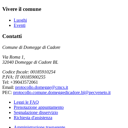
Vivere il comune
Luoghi
Eventi
Contatti
Comune di Domegge di Cadore
Via Roma 1,
32040 Domegge di Cadore BL
Codice fiscale: 00185910254
P.IVA: IT 00185900255
Tel: +39043572061
Email:
protocollo.domegge@cmcs.it
PEC:
protocollo.comune.domeggedicadore.bl@pecveneto.it
Leggi le FAQ
Prenotazione appuntamento
Segnalazione disservizio
Richiesta d'assistenza
Amministrazione trasparente