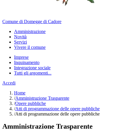
Comune di Domegge di Cadore
Amministrazione
Novità
Servizi
Vivere il comune
Imprese
Inquinamento
Integrazione sociale
Tutti gli argomenti...
Accedi
Home
/
Amministrazione Trasparente
/
Opere pubbliche
/
Atti di programmazione delle opere pubbliche
/
Atti di programmazione delle opere pubbliche
Amministrazione Trasparente