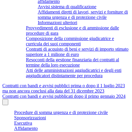
affidamento
Avvisi sistema di qualificazione
Affidamenti diretti di lavori, servizi e forniture di
somma urgenza e di protezione civile
Informazioni ulteriori
Provvedimenti di esclusione e di ammissione dalle
procedure di gara
Composizione della commissione giudicatrice e
curricula dei suoi componenti
Contratti di acquisto di beni e servizi di importo stimato
superiore a 1 milione di euro
Resoconti della gestione finanziaria dei contratti al
termine della loro esecuzione
Atti delle amministrazioni aggiudicatrici e degli enti
aggiudicatori distintamente per procedura
Contratti con bandi e avvisi pubblici prima o dopo il 1 luglio 2023
ma non ancora conclusi alla data del 31 dicembre 2023
Contratti con bandi e avvisi pubblicati dopo il primo gennaio 2024
Procedure di somma urgenza e di protezione civile
Sponsorizzazioni
Esecutiva
Affidamento