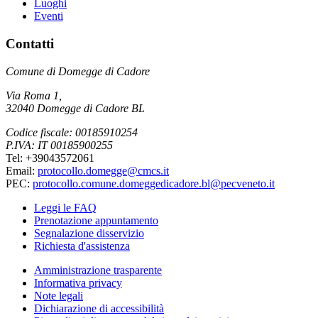
Luoghi
Eventi
Contatti
Comune di Domegge di Cadore
Via Roma 1,
32040 Domegge di Cadore BL
Codice fiscale: 00185910254
P.IVA: IT 00185900255
Tel: +39043572061
Email:
protocollo.domegge@cmcs.it
PEC:
protocollo.comune.domeggedicadore.bl@pecveneto.it
Leggi le FAQ
Prenotazione appuntamento
Segnalazione disservizio
Richiesta d'assistenza
Amministrazione trasparente
Informativa privacy
Note legali
Dichiarazione di accessibilità