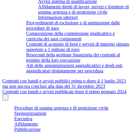
Avvisi sistema di qualificazione
Affidamenti diretti di lavori, servizi e forniture di
somma urgenza e di protezione civile
Informazioni ulteriori
Provvedimenti di esclusione e di ammissione dalle
procedure di gara
Composizione della commissione giudicatrice e
curricula dei suoi componenti
Contratti di acquisto di beni e servizi di importo stimato
superiore a 1 milione di euro
Resoconti della gestione finanziaria dei contratti al
termine della loro esecuzione
Atti delle amministrazioni aggiudicatrici e degli enti
aggiudicatori distintamente per procedura
Contratti con bandi e avvisi pubblici prima o dopo il 1 luglio 2023
ma non ancora conclusi alla data del 31 dicembre 2023
Contratti con bandi e avvisi pubblicati dopo il primo gennaio 2024
Procedure di somma urgenza e di protezione civile
Sponsorizzazioni
Esecutiva
Affidamento
Pubblicazione