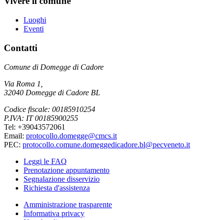
Vivere il comune
Luoghi
Eventi
Contatti
Comune di Domegge di Cadore
Via Roma 1,
32040 Domegge di Cadore BL
Codice fiscale: 00185910254
P.IVA: IT 00185900255
Tel: +39043572061
Email:
protocollo.domegge@cmcs.it
PEC:
protocollo.comune.domeggedicadore.bl@pecveneto.it
Leggi le FAQ
Prenotazione appuntamento
Segnalazione disservizio
Richiesta d'assistenza
Amministrazione trasparente
Informativa privacy