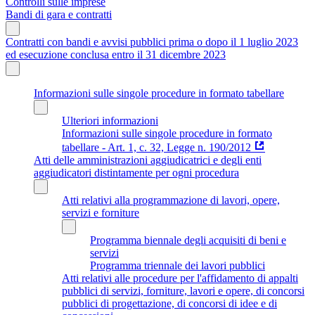
Controlli sulle imprese
Bandi di gara e contratti
Contratti con bandi e avvisi pubblici prima o dopo il 1 luglio 2023
ed esecuzione conclusa entro il 31 dicembre 2023
Informazioni sulle singole procedure in formato tabellare
Ulteriori informazioni
Informazioni sulle singole procedure in formato
tabellare - Art. 1, c. 32, Legge n. 190/2012
Atti delle amministrazioni aggiudicatrici e degli enti
aggiudicatori distintamente per ogni procedura
Atti relativi alla programmazione di lavori, opere,
servizi e forniture
Programma biennale degli acquisiti di beni e
servizi
Programma triennale dei lavori pubblici
Atti relativi alle procedure per l'affidamento di appalti
pubblici di servizi, forniture, lavori e opere, di concorsi
pubblici di progettazione, di concorsi di idee e di