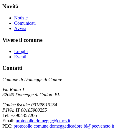
Novità
Notizie
Comunicati
Avvisi
Vivere il comune
Luoghi
Eventi
Contatti
Comune di Domegge di Cadore
Via Roma 1,
32040 Domegge di Cadore BL
Codice fiscale: 00185910254
P.IVA: IT 00185900255
Tel: +39043572061
Email:
protocollo.domegge@cmcs.it
PEC:
protocollo.comune.domeggedicadore.bl@pecveneto.it