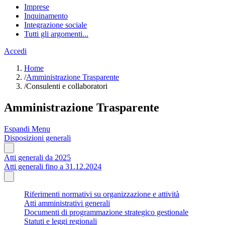
Imprese
Inquinamento
Integrazione sociale
Tutti gli argomenti...
Accedi
Home
/
Amministrazione Trasparente
/
Consulenti e collaboratori
Amministrazione Trasparente
Espandi Menu
Disposizioni generali
Atti generali da 2025
Atti generali fino a 31.12.2024
Riferimenti normativi su organizzazione e attività
Atti amministrativi generali
Documenti di programmazione strategico gestionale
Statuti e leggi regionali