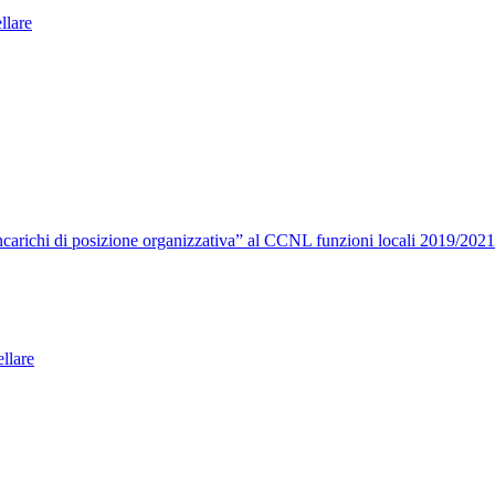
ellare
carichi di posizione organizzativa” al CCNL funzioni locali 2019/2021
llare