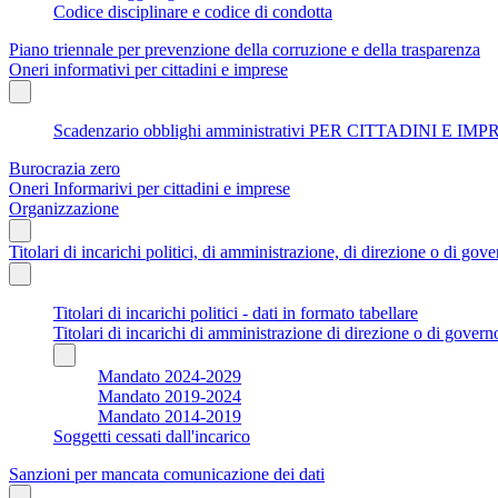
Codice disciplinare e codice di condotta
Piano triennale per prevenzione della corruzione e della trasparenza
Oneri informativi per cittadini e imprese
Scadenzario obblighi amministrativi PER CITTADINI E IM
Burocrazia zero
Oneri Informarivi per cittadini e imprese
Organizzazione
Titolari di incarichi politici, di amministrazione, di direzione o di gov
Titolari di incarichi politici - dati in formato tabellare
Titolari di incarichi di amministrazione di direzione o di govern
Mandato 2024-2029
Mandato 2019-2024
Mandato 2014-2019
Soggetti cessati dall'incarico
Sanzioni per mancata comunicazione dei dati