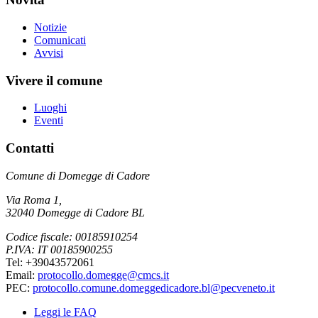
Notizie
Comunicati
Avvisi
Vivere il comune
Luoghi
Eventi
Contatti
Comune di Domegge di Cadore
Via Roma 1,
32040 Domegge di Cadore BL
Codice fiscale: 00185910254
P.IVA: IT 00185900255
Tel: +39043572061
Email:
protocollo.domegge@cmcs.it
PEC:
protocollo.comune.domeggedicadore.bl@pecveneto.it
Leggi le FAQ