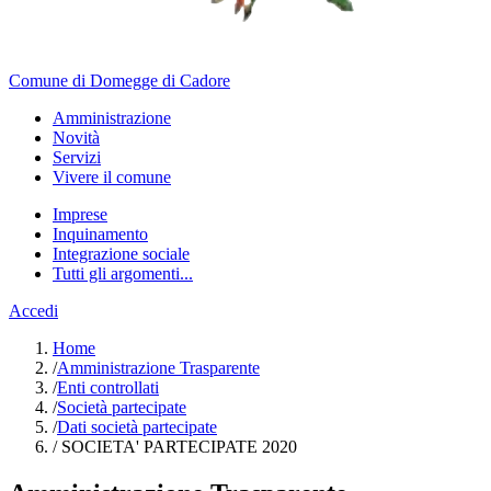
Comune di Domegge di Cadore
Amministrazione
Novità
Servizi
Vivere il comune
Imprese
Inquinamento
Integrazione sociale
Tutti gli argomenti...
Accedi
Home
/
Amministrazione Trasparente
/
Enti controllati
/
Società partecipate
/
Dati società partecipate
/
SOCIETA' PARTECIPATE 2020