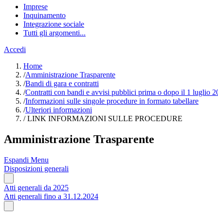
Imprese
Inquinamento
Integrazione sociale
Tutti gli argomenti...
Accedi
Home
/
Amministrazione Trasparente
/
Bandi di gara e contratti
/
Contratti con bandi e avvisi pubblici prima o dopo il 1 luglio
/
Informazioni sulle singole procedure in formato tabellare
/
Ulteriori informazioni
/
LINK INFORMAZIONI SULLE PROCEDURE
Amministrazione Trasparente
Espandi Menu
Disposizioni generali
Atti generali da 2025
Atti generali fino a 31.12.2024