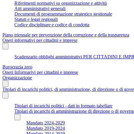
Riferimenti normativi su organizzazione e attività
Atti amministrativi generali
Documenti di programmazione strategico gestionale
Statuti e leggi regionali
Codice disciplinare e codice di condotta
Piano triennale per prevenzione della corruzione e della trasparenza
Oneri informativi per cittadini e imprese
Scadenzario obblighi amministrativi PER CITTADINI E IM
Burocrazia zero
Oneri Informarivi per cittadini e imprese
Organizzazione
Titolari di incarichi politici, di amministrazione, di direzione o di gov
Titolari di incarichi politici - dati in formato tabellare
Titolari di incarichi di amministrazione di direzione o di govern
Mandato 2024-2029
Mandato 2019-2024
Mandato 2014-2019