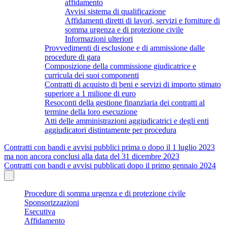
affidamento
Avvisi sistema di qualificazione
Affidamenti diretti di lavori, servizi e forniture di
somma urgenza e di protezione civile
Informazioni ulteriori
Provvedimenti di esclusione e di ammissione dalle
procedure di gara
Composizione della commissione giudicatrice e
curricula dei suoi componenti
Contratti di acquisto di beni e servizi di importo stimato
superiore a 1 milione di euro
Resoconti della gestione finanziaria dei contratti al
termine della loro esecuzione
Atti delle amministrazioni aggiudicatrici e degli enti
aggiudicatori distintamente per procedura
Contratti con bandi e avvisi pubblici prima o dopo il 1 luglio 2023
ma non ancora conclusi alla data del 31 dicembre 2023
Contratti con bandi e avvisi pubblicati dopo il primo gennaio 2024
Procedure di somma urgenza e di protezione civile
Sponsorizzazioni
Esecutiva
Affidamento